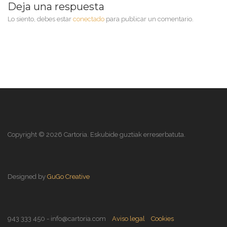
Deja una respuesta
Lo siento, debes estar
conectado
para publicar un comentario.
Copyright ©
2026 Cartoria. Eskubide guztiak erreserbatuta.
Designed by
GuGo Creative
943 333 450 - info@cartoria.com
Aviso legal
Cookies